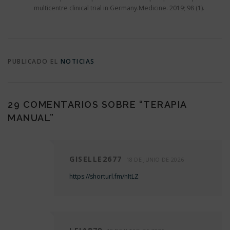
multicentre clinical trial in Germany.Medicine. 2019; 98 (1).
PUBLICADO EL
NOTICIAS
29 COMENTARIOS SOBRE “
TERAPIA
MANUAL
”
GISELLE2677
18 DE JUNIO DE 2026
https://shorturl.fm/nItLZ