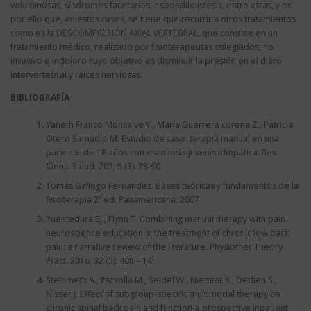
voluminosas, síndromes facetarios, espondilolistesis, entre otras, y es
por ello que, en estos casos, se tiene que recurrir a otros tratamientos
como es la DESCOMPRESIÓN AXIAL VERTEBRAL, que consiste en un
tratamiento médico, realizado por fisioterapeutas colegiados, no
invasivo e indoloro cuyo objetivo es disminuir la presión en el disco
intervertebral y raíces nerviosas.
BIBLIOGRAFÍA
Yaneth Franco Monsalve Y., María Guerrera corena Z., Patricia
Otero Samudio M. Estudio de caso: terapia manual en una
paciente de 18 años con escoliosis juvenis idiopática. Rev.
Cienc. Salud. 207; 5 (3): 78-90.
Tomás Gallego Fernández. Bases teóricas y fundamentos de la
fisioterapia 2ª ed. Panamericana; 2007
Puentedura EJ., Flynn T. Combining manual therapy with pain
neuroscience education in the treatment of chronic low back
pain: a narrative review of the literature. Physiother Theory
Pract. 2016; 32 (5): 408 – 14
Steinmeth A., Psczolla M., Seidel W., Niemier K., Derlien S.,
Nisser J. Effect of subgroup-specific multimodal therapy on
chronic spinal back pain and function-a prospective inpatient