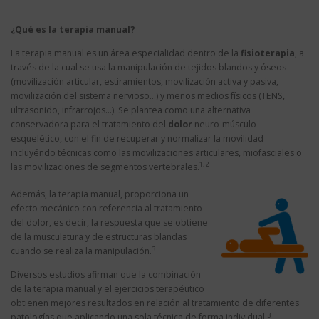
¿Qué es la terapia manual?
La terapia manual es un área especialidad dentro de la
fisioterapia
, a
través de la cual se usa la manipulación de tejidos blandos y óseos
(movilización articular, estiramientos, movilización activa y pasiva,
movilización del sistema nervioso…) y menos medios físicos (TENS,
ultrasonido, infrarrojos…). Se plantea como una alternativa
conservadora para el tratamiento del
dolor
neuro-músculo
esquelético, con el fin de recuperar y normalizar la movilidad
incluyéndo técnicas como las movilizaciones articulares, miofasciales o
1, 2
las movilizaciones de segmentos vertebrales.
Además, la terapia manual, proporciona un
efecto mecánico con referencia al tratamiento
del dolor, es decir, la respuesta que se obtiene
de la musculatura y de estructuras blandas
3
cuando se realiza la manipulación.
Diversos estudios afirman que la combinación
de la terapia manual y el ejercicios terapéutico
obtienen mejores resultados en relación al tratamiento de diferentes
3
patologías que aplicando una sola técnica de forma individual
.