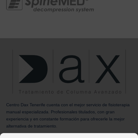
Centro Dax Tenerife cuenta con el mejor servicio de
fisioterapia
manual
especializada. Profesionales titulados, con gran
experiencia y en constante formación para ofrecerle la mejor
alternativa de tratamiento.