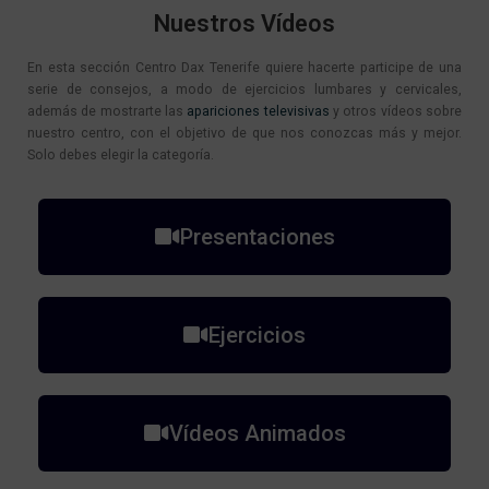
Nuestros Vídeos
En esta sección Centro Dax Tenerife quiere hacerte participe de una
serie de consejos, a modo de ejercicios lumbares y cervicales,
además de mostrarte las
apariciones televisivas
y otros vídeos sobre
nuestro centro, con el objetivo de que nos conozcas más y mejor.
Solo debes elegir la categoría.
Presentaciones
Ejercicios
Vídeos Animados