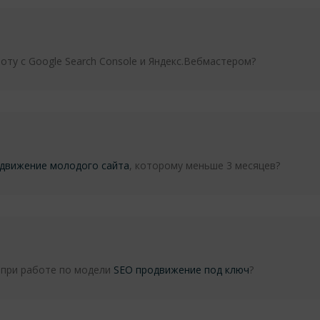
оту с Google Search Console и Яндекс.Вебмастером?
одвижение молодого сайта
, которому меньше 3 месяцев?
 при работе по модели
SEO продвижение под ключ
?