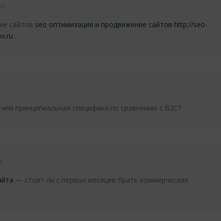
26
ние сайтов
seo оптимизация и продвижение сайтов
http://seo-
ov.ru
.
чём принципиальная специфика по сравнению с B2C?
6
айта
— стоит ли с первых месяцев брать коммерческие