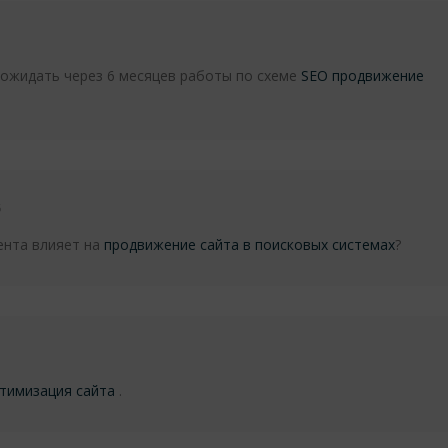
 ожидать через 6 месяцев работы по схеме
SEO продвижение
6
ента влияет на
продвижение сайта в поисковых системах
?
тимизация сайта
.