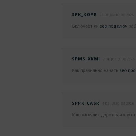
SPK_KOPR
25 DE JUNIO DE 2026
Включает ли
seo под ключ
раб
SPMS_XKMI
2 DE JULIO DE 2026
Как правильно начать
seo пр
SPPK_CASR
6 DE JULIO DE 2026
Как выглядит дорожная карта