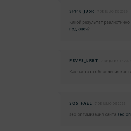
SPPK_JBSR
7 DE JULIO DE 2026
Какой результат реалистично
под ключ
?
PSVPS_LRET
7 DE JULIO DE 202
Как частота обновления конт
SOS_FAEL
7 DE JULIO DE 2026
seo оптимизация сайта
seo оп