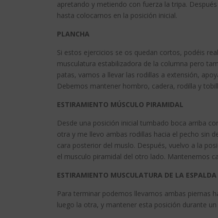
apretando y metiendo con fuerza la tripa. Después
hasta colocarnos en la posición inicial.
PLANCHA
Si estos ejercicios se os quedan cortos, podéis rea
musculatura estabilizadora de la columna pero tam
patas, vamos a llevar las rodillas a extensión, apo
Debemos mantener hombro, cadera, rodilla y tobil
ESTIRAMIENTO MÚSCULO PIRAMIDAL
Desde una posición inicial tumbado boca arriba con 
otra y me llevo ambas rodillas hacia el pecho sin 
cara posterior del muslo. Después, vuelvo a la posici
el musculo piramidal del otro lado. Mantenemos c
ESTIRAMIENTO MUSCULATURA DE LA ESPALDA
Para terminar podemos llevarnos ambas piernas hac
luego la otra, y mantener esta posición durante un