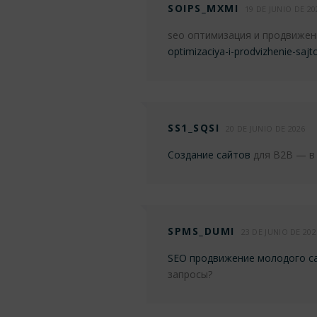
SOIPS_MXMI
19 DE JUNIO DE 20
seo оптимизация и продвиже
optimizaciya-i-prodvizhenie-sajt
SS1_SQSI
20 DE JUNIO DE 2026
Создание сайтов
для B2B — в 
SPMS_DUMI
23 DE JUNIO DE 202
SEO продвижение молодого с
запросы?