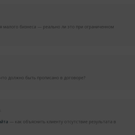
я малого бизнеса — реально ли это при ограниченном
то должно быть прописано в договоре?
6
айта
— как объяснить клиенту отсутствие результата в