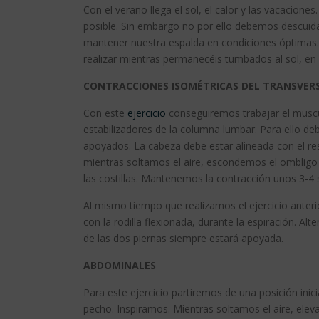
Con el verano llega el sol, el calor y las vacacion
posible. Sin embargo no por ello debemos descuidar
mantener nuestra espalda en condiciones óptimas. 
realizar mientras permanecéis tumbados al sol, en l
CONTRACCIONES ISOMÉTRICAS DEL TRANSVER
Con este
ejercicio
conseguiremos trabajar el muscu
estabilizadores de la columna lumbar. Para ello deb
apoyados. La cabeza debe estar alineada con el re
mientras soltamos el aire, escondemos el ombligo 
las costillas. Mantenemos la contracción unos 3-4
Al mismo tiempo que realizamos el ejercicio anter
con la rodilla flexionada, durante la espiración. A
de las dos piernas siempre estará apoyada.
ABDOMINALES
Para este ejercicio partiremos de una posición inic
pecho. Inspiramos. Mientras soltamos el aire, ele