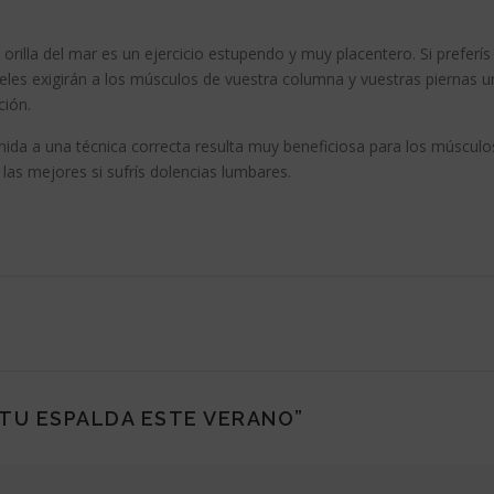
a orilla del mar es un ejercicio estupendo y muy placentero. Si preferís
veles exigirán a los músculos de vuestra columna y vuestras piernas u
ión.
nida a una técnica correcta resulta muy beneficiosa para los músculo
 las mejores si sufrís dolencias lumbares.
 TU ESPALDA ESTE VERANO
”