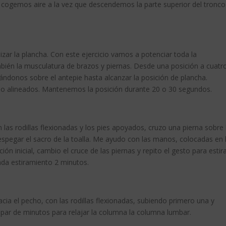
 cogemos aire a la vez que descendemos la parte superior del tronco
lizar la plancha. Con este ejercicio vamos a potenciar toda la
bién la musculatura de brazos y piernas. Desde una posición a cuatr
yándonos sobre el antepie hasta alcanzar la posición de plancha.
lo alineados. Mantenemos la posición durante 20 o 30 segundos.
las rodillas flexionadas y los pies apoyados, cruzo una pierna sobre 
despegar el sacro de la toalla. Me ayudo con las manos, colocadas en 
ón inicial, cambio el cruce de las piernas y repito el gesto para estir
ada estiramiento 2 minutos.
ia el pecho, con las rodillas flexionadas, subiendo primero una y
 par de minutos para relajar la columna la columna lumbar.