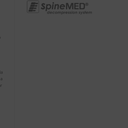
o
la
la
ar