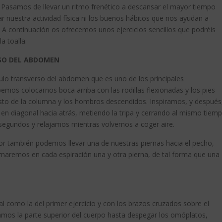
es. Pasamos de llevar un ritmo frenético a descansar el mayor tiempo
 nuestra actividad física ni los buenos hábitos que nos ayudan a
A continuación os ofrecemos unos ejercicios sencillos que podréis
a toalla.
SO DEL ABDOMEN
lo transverso del abdomen que es uno de los principales
emos colocarnos boca arriba con las rodillas flexionadas y los pies
sto de la columna y los hombros descendidos. Inspiramos, y después
en diagonal hacia atrás, metiendo la tripa y cerrando al mismo tiem
 segundos y relajamos mientras volvemos a coger aire.
ior también podemos llevar una de nuestras piernas hacia el pecho,
lternaremos en cada espiración una y otra pierna, de tal forma que una
ial como la del primer ejercicio y con los brazos cruzados sobre el
vamos la parte superior del cuerpo hasta despegar los omóplatos,